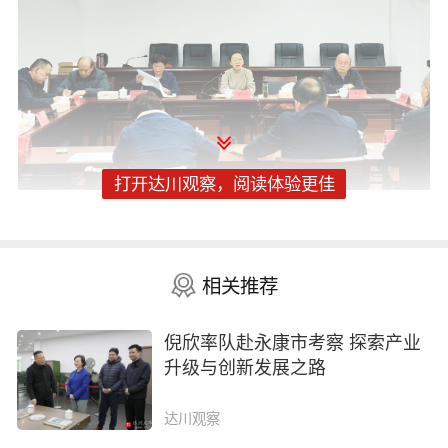
打开达川观察，阅读体验更佳
座谈会上，刘常委指出，达州市人民政府报告
在2025年重点工作中提出“提能升级通川复兴、达川
杨柳等省级现代服务业集聚区”，达川区人民政府报
相关推荐
告在2025年工作安排中提出“做强杨柳商贸集聚区产
业支撑，优化‘五大产业板块’业态”。此次会议旨在集
倪欣率队赴永康市考察 探索产业
思广益、凝聚共识，深入探索“达川商贸物流园区提
升级与创新发展之路
能升级”发展新路径。各参会人员纷纷各抒己见，结
合实际发表真知灼见。
达川观察