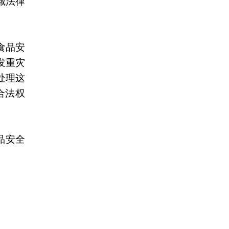
域法律
食品安
发重灾
处理这
合法权
品安全