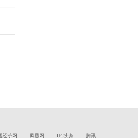
国经济网
凤凰网
UC头条
腾讯