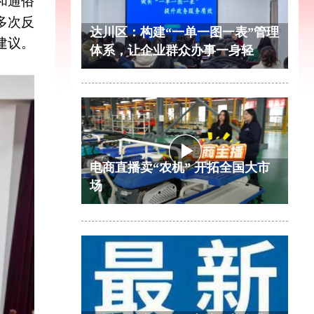
和通俗
多次反
达川区：构建“一单一图一表”管理
建议。
体系，让企业群众办事一身轻
电商直播卖“农机” 开拓全国大市
场