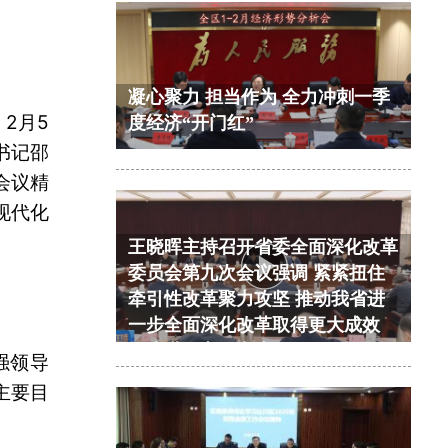
凝心聚力 担当作为 全力冲刺一季
2月5
度经济“开门红”
书记邵
会议精
现代化
王晓晖主持召开省委全面深化改革
委员会第九次会议强调 紧紧扭住
牵引性改革聚力攻坚 推动我省进
一步全面深化改革取得更大成效
施小琳于立军出席
强领导
主要目