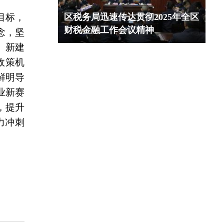
目标，
区税务局迅速传达贯彻2025年全区
财税金融工作会议精神
念，坚
、新建
政策机
鲜明导
业新赛
，提升
力冲刺