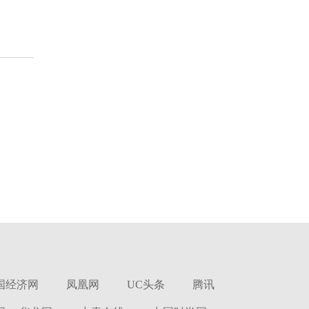
国经济网
凤凰网
UC头条
腾讯