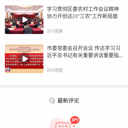
6000家，量子科技研发多点开花，生物制造迈向
学习贯彻区委农村工作会议精神
万亿级产业，脑机接口技术进入植入人脑的新阶
协力开创达川“三农”工作新局面
段……未来产业蓄势发力，为高质量发展注入源
源不断的新动能。
达川观察
如何谋划和布局未来产业？习近平总书记指明工
市委常委会召开会议 传达学习习
作重点：
近平总书记有关重要讲话重要指
示精神 中央 省有关会议精神
需要科学谋划、全局统筹——
达州观察
习近平总书记明确，要聚焦“十五五”时期我国未
来产业发展的主攻方向；要综合考虑国家战略需
最新评论
求、技术成熟程度、要素支撑条件等因素；要强
化产业协同。