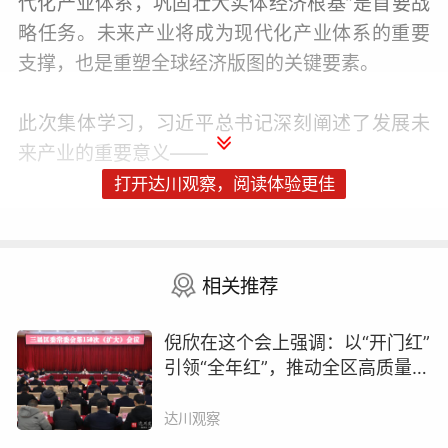
代化产业体系，巩固壮大实体经济根基”是首要战
略任务。未来产业将成为现代化产业体系的重要
支撑，也是重塑全球经济版图的关键要素。
此次集体学习，习近平总书记深刻阐述了发展未
来产业的重要意义——
打开达川观察，阅读体验更佳
“培育发展未来产业，对于抢占科技和产业制高
点、把握发展主动权，对于发展新质生产力、建
设现代化产业体系，对于提高人民生活品质、促
相关推荐
进人的全面发展和社会全面进步，都具有重要意
义。”
倪欣在这个会上强调：以“开门红”
引领“全年红”，推动全区高质量发
展迈上新台阶
2025年，工业和信息化领域对我国经济增长的贡
达川观察
献已超四成。我国拥有人工智能企业数量超过