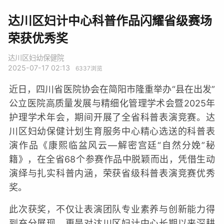
达川区妇计中心科普作品闪耀省级赛场
荣获优秀奖
达川区妇幼保健院
2025-07-17 02:13
6337
浏览
近日，四川省医院协会在简阳市隆重举办“县在出发”
公立医院高质量发展与精细化管理学术会暨2025年
护理学术年会，期间开展了全省科普表演竞赛。达
川区妇幼保健计划生育服务中心精心选送的科普表
演作品《康熙临盆风云—解密宫廷“自然分娩”秘
籍》，在全省68个参赛作品中脱颖而出，凭借生动
演绎与扎实科普内涵，荣获省级科普表演竞赛优秀
奖。
此次获奖，不仅让表演团队专业素养与创新能力得
到充分展现，更是对达川区妇计中心长期以来深耕