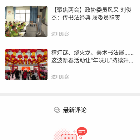
刘涵
【聚焦两会】政协委员风采 刘俊
杰：传书法经典 履委员职责
更多内容请打开达川观察, 或
点击链接
达川观察
赞
好文章，需要你的鼓励
猜灯谜、烧火龙、美术书法展……
这波新春活动让“年味儿”持续升
达川区妇幼保健院
温！
+ 关注
向社会大众传播健康理念、疾病预防知识、养生保健素养
达川观察
最新评论