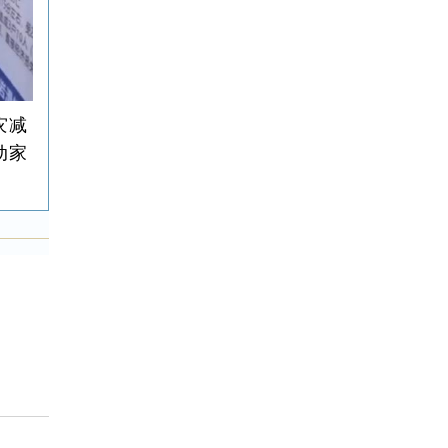
灾减
动家