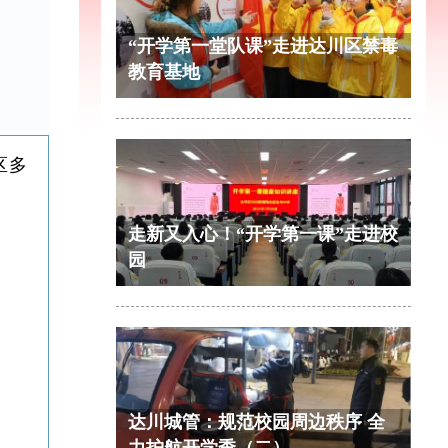
“开学第一堂队课”走进达川区禁毒
教育基地
区多
走新又入心！“开学第一课”走进校
园
达川城管：规范校园周边秩序 全