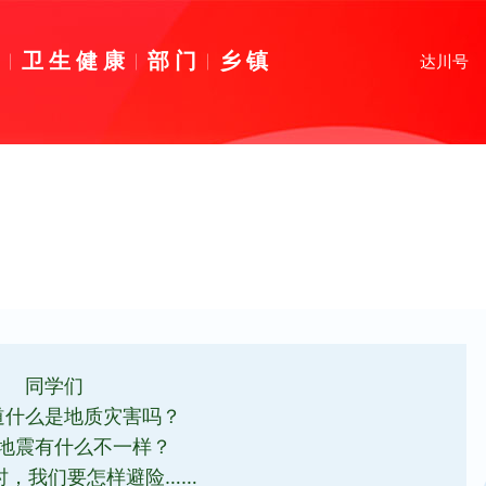
育
卫生健康
部门
乡镇
达川号
同学们
道什么是地质灾害吗？
地震有什么不一样？
时，我们要怎样避险……