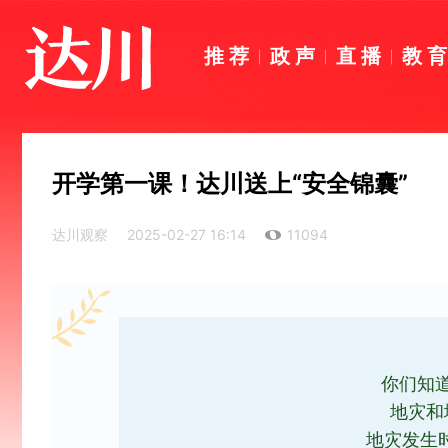
推荐
政声
直播
教
开学第一课！达川送上“安全锦囊”
达川观察
2025-02-27 16:14
11094
你们知
地灾和
地灾发生