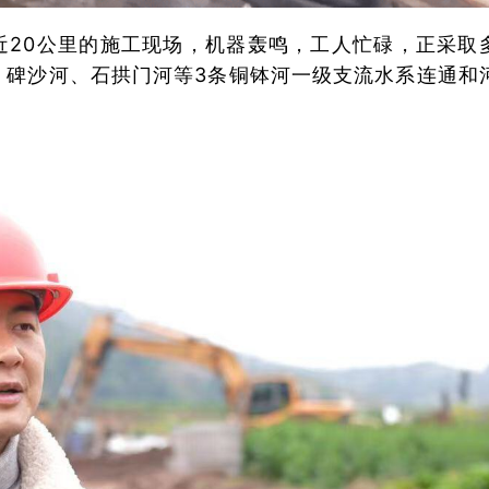
近20公里的施工现场，机器轰鸣，工人忙碌，正采取
、碑沙河、石拱门河等3条铜钵河一级支流水系连通和