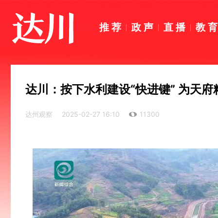
推荐
政声
直播
教
达川：按下水利建设“快进键” 为天府
达州观察
2025-02-27 16:10
11300