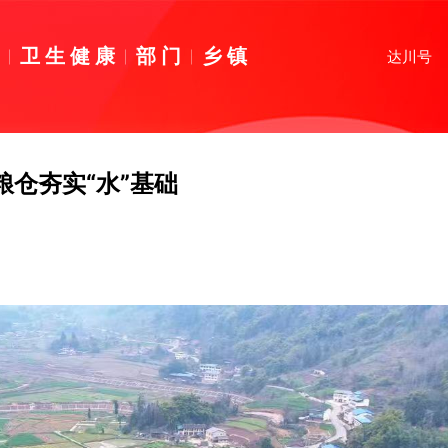
育
卫生健康
部门
乡镇
达川号
粮仓夯实“水”基础