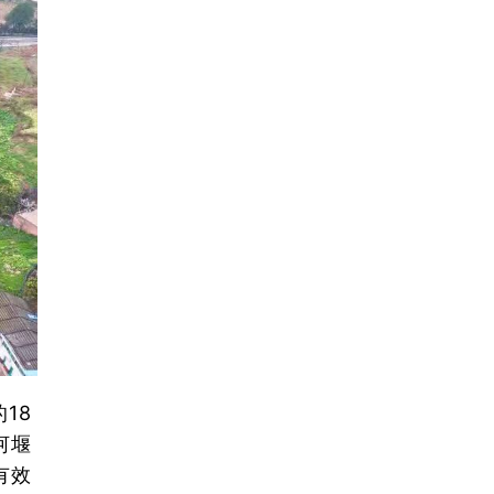
18
河堰
有效