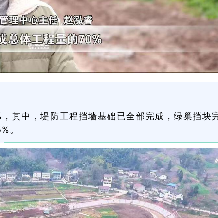
%，其中，堤防工程挡墙基础已全部完成，绿巢挡块
5%。