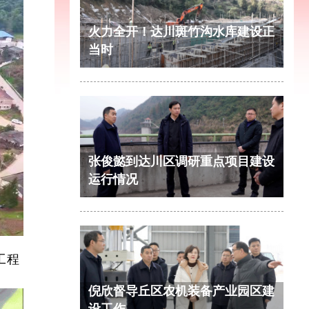
火力全开！达川斑竹沟水库建设正
当时
张俊懿到达川区调研重点项目建设
运行情况
工程
倪欣督导丘区农机装备产业园区建