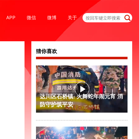
APP
微信
微博
关于
猜你喜欢
达川区石桥镇: 火舞蛇年闹元宵 消
防守护筑平安