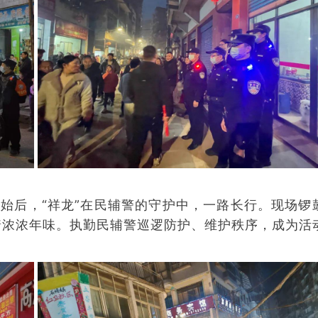
开始后，“祥龙”在民辅警的守护中，一路长行。现场锣
着浓浓年味。执勤民辅警巡逻防护、维护秩序，成为活