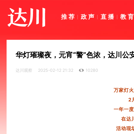
推荐
政声
直播
教
华灯璀璨夜，元宵“警”色浓，达川公
达川观察
2025-02-12 21:32
10280
万家灯火
2
一年一度
在达
活动现