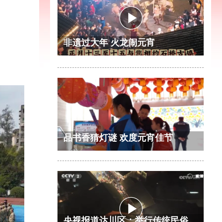
非遗过大年 火龙闹元宵
品书香猜灯谜 欢度元宵佳节
央视报道达川区：举行传统民俗