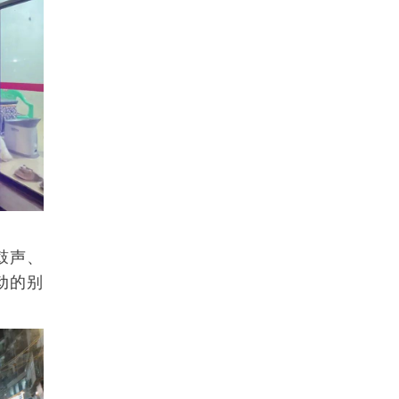
鼓声、
动的别