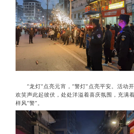
“龙灯”点亮元宵，“警灯”点亮平安。活动
欢笑声此起彼伏，处处洋溢着喜庆氛围，充满
样风“警”。