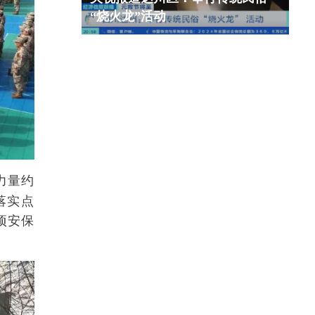
“烧火龙”活动
力量约
落实点
项安保