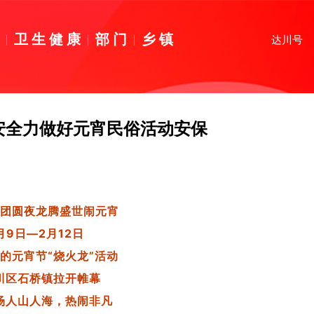
育
卫生健康
部门
乡镇
达川号
安全力做好元宵民俗活动安保
团圆夜
龙腾盛世闹元宵
月9日—2月12日
的元宵节“烧火龙”活动
川区石桥镇拉开帷幕
场人山人海，热闹非凡