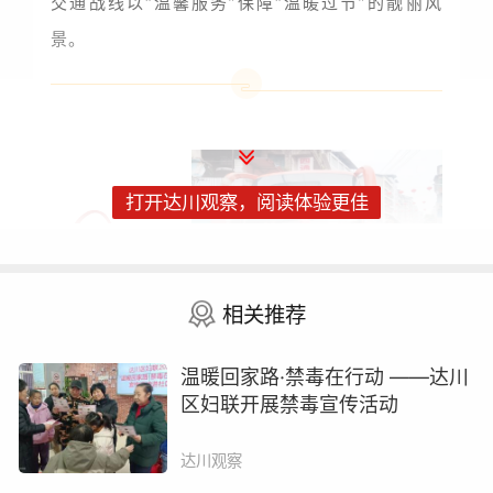
交通战线以“温馨服务”保障“温暖过节”的靓丽风
景。
打开达川观察，阅读体验更佳
相关推荐
温暖回家路·禁毒在行动 ——达川
2月1日，达川区交通运输执法大队开展客运检
区妇联开展禁毒宣传活动
查、公路巡查和雨天安全提示等措施，保障春运期
间道路畅通和运输安全。
达川观察