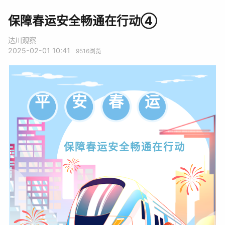
保障春运安全畅通在行动④
达川观察
2025-02-01 10:41
9516
浏览
运
春
安
平
保障春运安全畅通
在行动